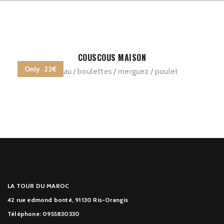
COUSCOUS MAISON
Only 22€
agneau
boulettes
merguez
poulet
LA TOUR DU MAROC
42 rue edmond bonté, 91130 Ris-Orangis
Téléphone: 0955830330